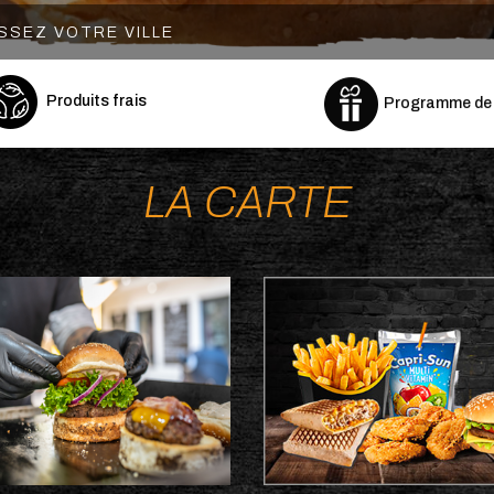
Produits frais
Programme de F
os
Burgers
LA CARTE
akes
Sandwichs