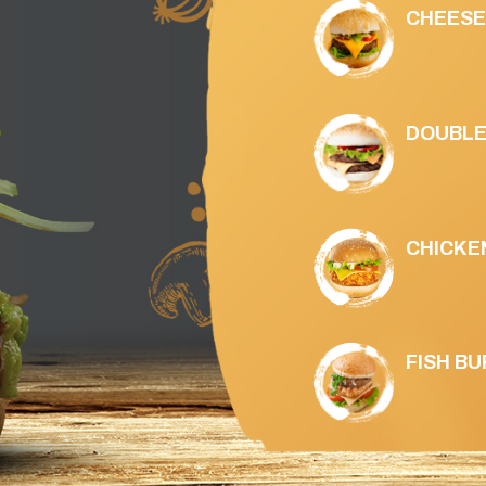
CHEESE B
DOUBLE C
CHICKEN 
FISH BUR