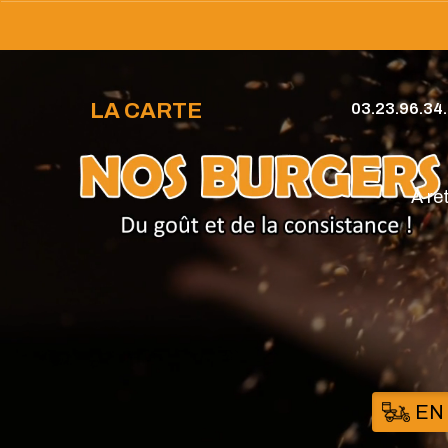
LA CARTE
03.23.96.34
À re
EN