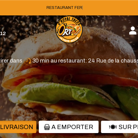
est fermé
.12
tirer dans
30 min au restaurant: 24 Rue de la chau
 LIVRAISON
A EMPORTER
SUR 