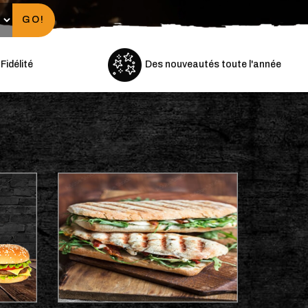
GO!
idélité
Des nouveautés toute l'année
Menus Enfants
Paninis
Plats Orientaux
TACOS BO