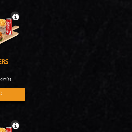
ERS
oint(s)
€