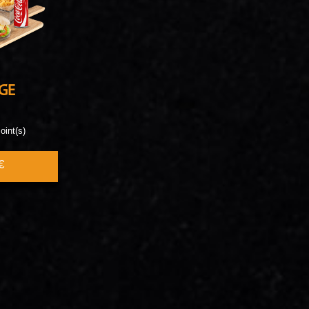
GE
oint(s)
€