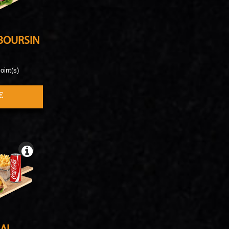
BOURSIN
oint(s)
€