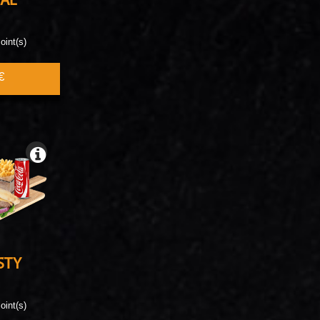
IAL
oint(s)
€
STY
oint(s)