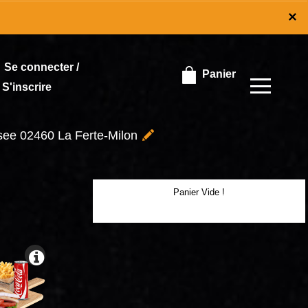
×
×
Se connecter /
Panier
S'inscrire
ssee 02460 La Ferte-Milon
Panier Vide !