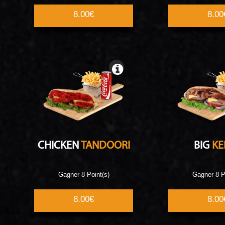
8.00€
8.00
CHICKEN
TANDOORI
BIG
KE
Gagner 8 Point(s)
Gagner 8 P
8.00€
8.00