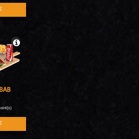
€
BAB
oint(s)
€