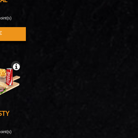
IAL
oint(s)
€
STY
oint(s)