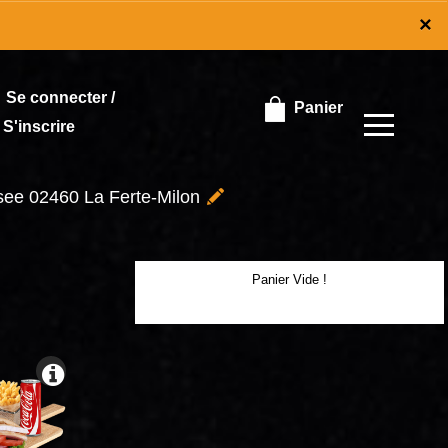
×
×
Se connecter /
Panier
S'inscrire
ssee 02460 La Ferte-Milon
Panier Vide !