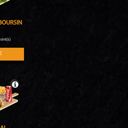
BOURSIN
oint(s)
€