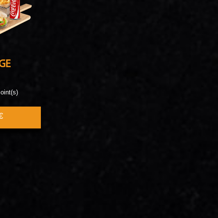
GE
oint(s)
€