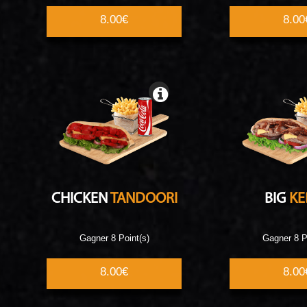
8.00€
8.00
CHICKEN
TANDOORI
BIG
KE
Gagner 8 Point(s)
Gagner 8 P
8.00€
8.00