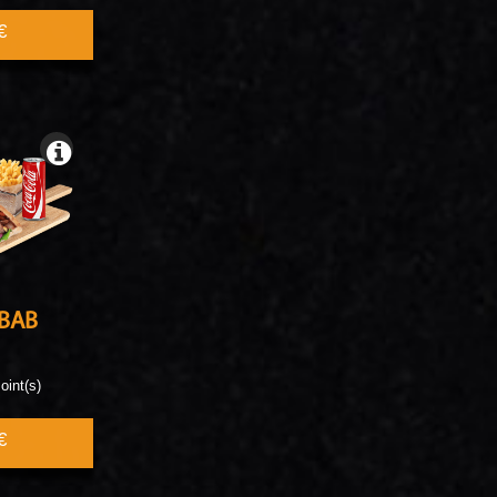
€
BAB
oint(s)
€