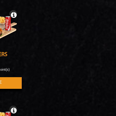
ERS
oint(s)
€